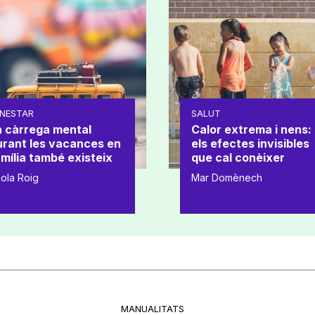
NESTAR
SALUT
a càrrega mental
Calor extrema i nens:
urant les vacances en
els efectes invisibles
mília també existeix
que cal conèixer
ola Roig
Mar Domènech
MANUALITATS