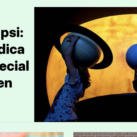
psi:
dica
ecial
en