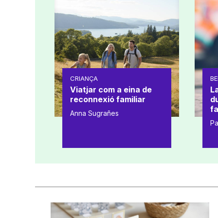
CRIANÇA
BE
Viatjar com a eina de
L
reconnexió familiar
d
fa
Anna Sugrañes
Pa