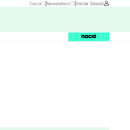
|
|
Iniciar Sessió
Cerca
Newsletters