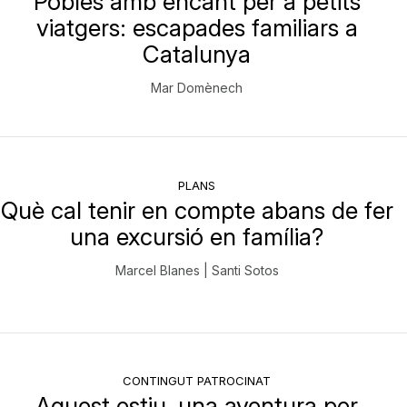
Pobles amb encant per a petits
viatgers: escapades familiars a
Catalunya
Mar Domènech
PLANS
Què cal tenir en compte abans de fer
una excursió en família?
Marcel Blanes | Santi Sotos
CONTINGUT PATROCINAT
Aquest estiu, una aventura per