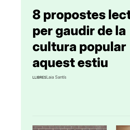
8 propostes lec
per gaudir de la
cultura popular
aquest estiu
Laia Santís
LLIBRES