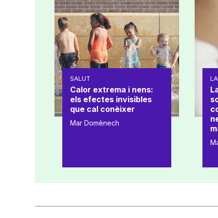
SALUT
L
Calor extrema i nens:
La
els efectes invisibles
s
que cal conèixer
co
ne
Mar Domènech
m
M