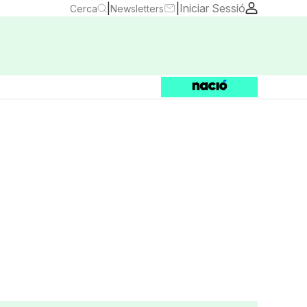
|
|
Iniciar Sessió
Cerca
Newsletters