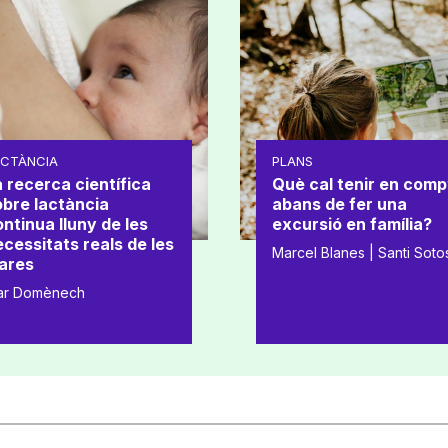
ACTÀNCIA
PLANS
 recerca científica
Què cal tenir en comp
obre lactància
abans de fer una
ntinua lluny de les
excursió en família?
cessitats reals de les
Marcel Blanes | Santi Soto
ares
ar Domènech