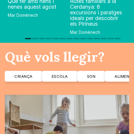
Què fer amb nens i
Rutes familiars a la
nenes aquest agost
Cerdanya: 8
excursions i paratges
Mar Domènech
ideals per descobrir
els Pirineus
Mar Domènech
Què vols llegir?
CRIANÇA
ESCOLA
SON
ALIMENT