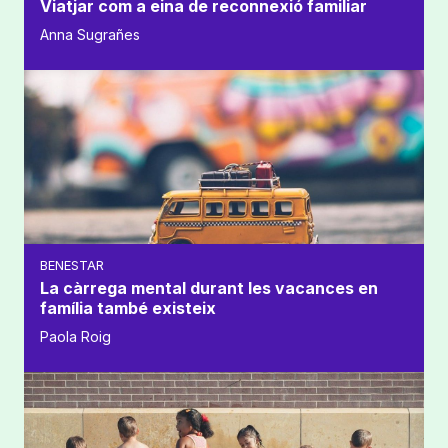
Viatjar com a eina de reconnexió familiar
Anna Sugrañes
BENESTAR
La càrrega mental durant les vacances en
família també existeix
Paola Roig