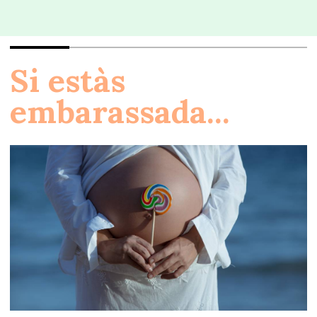
Si estàs
embarassada...