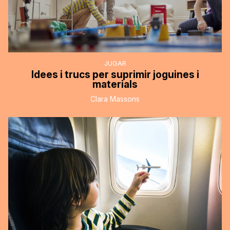
JUGAR
Idees i trucs per suprimir joguines i
materials
Clara Massons