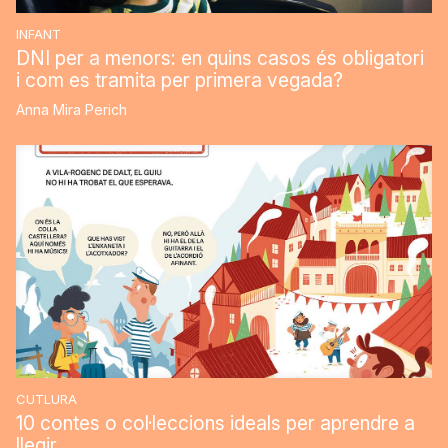
INFANT
DNI per a menors: en quins casos és obligatori
i com es tramita per primera vegada?
Anna Mira Perich
CUTLURA
10 contes o col·leccions ideals per aprendre a
llegir