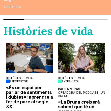
Laia Santís
Històries de vida
HISTÒRIES DE VIDA
HISTÒRIES DE VIDA
REPORTATGE
ENTREVISTA
o
«És un espai per
PAULA MIRAS
parlar de sentiments
CREADORA DEL PÒDCAST 'UN
DIA MÉS'
i dubtes»: aprendre a
fer de pare al segle
«La Bruna creixerà
XXI
sabent que té un