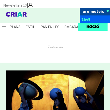
|
Newsletters
ara mateix
21:48
PLANS
ESTIU
PANTALLES
EMBARÀS
CRIANÇA
ES