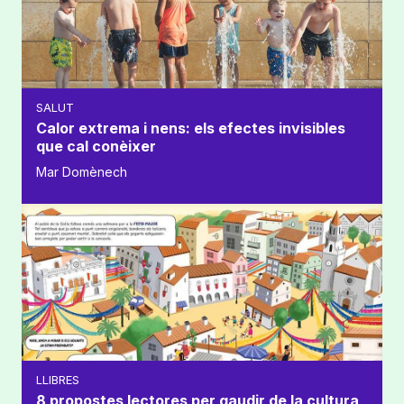
SALUT
Calor extrema i nens: els efectes invisibles
que cal conèixer
Mar Domènech
LLIBRES
8 propostes lectores per gaudir de la cultura