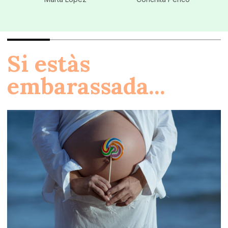
Si estàs
embarassada...