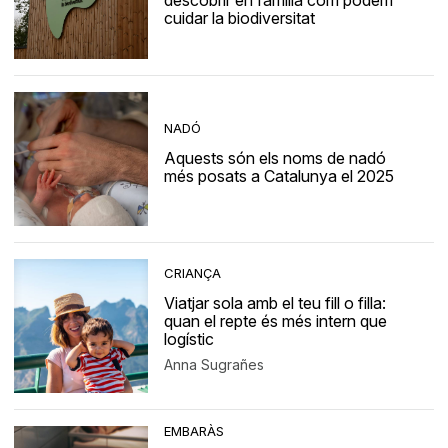
descobrir en família com podem
cuidar la biodiversitat
NADÓ
Aquests són els noms de nadó
més posats a Catalunya el 2025
CRIANÇA
Viatjar sola amb el teu fill o filla:
quan el repte és més intern que
logístic
Anna Sugrañes
EMBARÀS