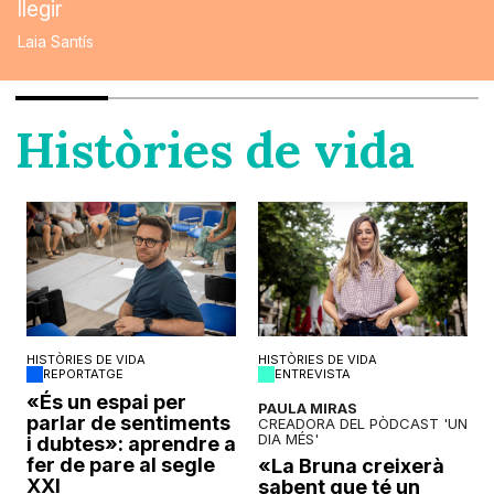
llegir
Laia Santís
Històries de vida
HISTÒRIES DE VIDA
HISTÒRIES DE VIDA
REPORTATGE
ENTREVISTA
o
«És un espai per
PAULA MIRAS
parlar de sentiments
CREADORA DEL PÒDCAST 'UN
DIA MÉS'
i dubtes»: aprendre a
fer de pare al segle
«La Bruna creixerà
XXI
sabent que té un