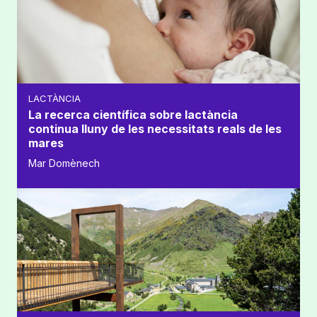
LACTÀNCIA
La recerca científica sobre lactància
continua lluny de les necessitats reals de les
mares
Mar Domènech