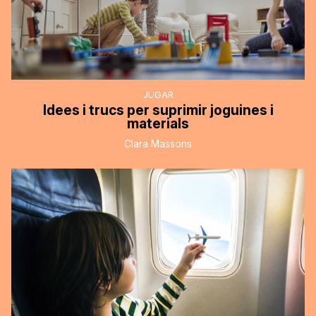
JUGAR
Idees i trucs per suprimir joguines i
materials
Clara Massons