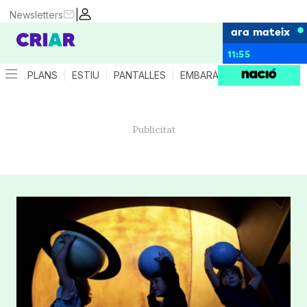
|
Newsletters
ara mateix
11:55
PLANS
ESTIU
PANTALLES
EMBARÀS
CRIANÇA
ES