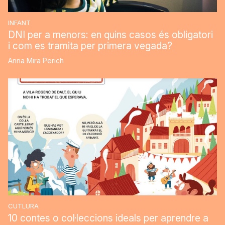
INFANT
DNI per a menors: en quins casos és obligatori
i com es tramita per primera vegada?
Anna Mira Perich
CUTLURA
10 contes o col·leccions ideals per aprendre a