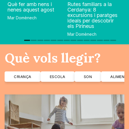
Què fer amb nens i
Rutes familiars a la
nenes aquest agost
Cerdanya: 8
excursions i paratges
Mar Domènech
ideals per descobrir
els Pirineus
Mar Domènech
Què vols llegir?
CRIANÇA
ESCOLA
SON
ALIMENT