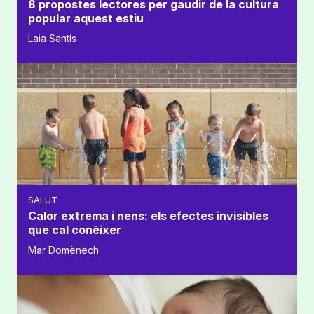
8 propostes lectores per gaudir de la cultura
popular aquest estiu
Laia Santís
SALUT
Calor extrema i nens: els efectes invisibles
que cal conèixer
Mar Domènech