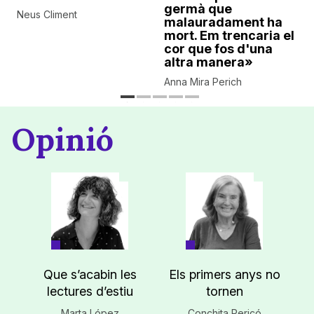
germà que
Neus Climent
malauradament ha
mort. Em trencaria el
cor que fos d'una
altra manera»
Anna Mira Perich
Opinió
Que s’acabin les
Els primers anys no
lectures d’estiu
tornen
Marta López
Conchita Pericó