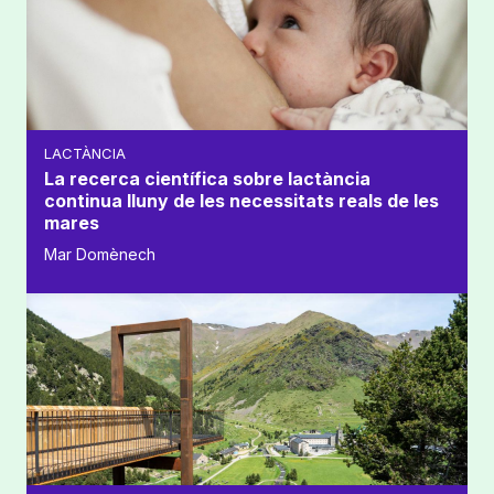
LACTÀNCIA
La recerca científica sobre lactància
continua lluny de les necessitats reals de les
mares
Mar Domènech