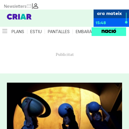
|
Newsletters
ara mateix
15:48
PLANS
ESTIU
PANTALLES
EMBARÀS
CRIANÇA
ES