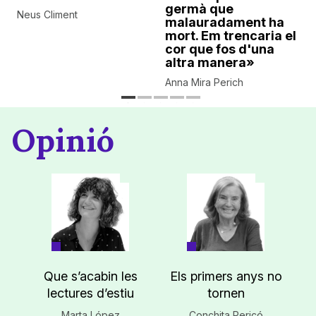
germà que
Neus Climent
malauradament ha
mort. Em trencaria el
cor que fos d'una
altra manera»
Anna Mira Perich
Opinió
Que s’acabin les
Els primers anys no
lectures d’estiu
tornen
Marta López
Conchita Pericó