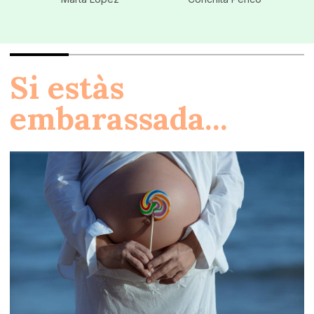
Si estàs
embarassada...