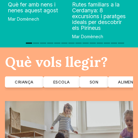
Què fer amb nens i
Rutes familiars a la
nenes aquest agost
Cerdanya: 8
excursions i paratges
Mar Domènech
ideals per descobrir
els Pirineus
Mar Domènech
Què vols llegir?
CRIANÇA
ESCOLA
SON
ALIMENT