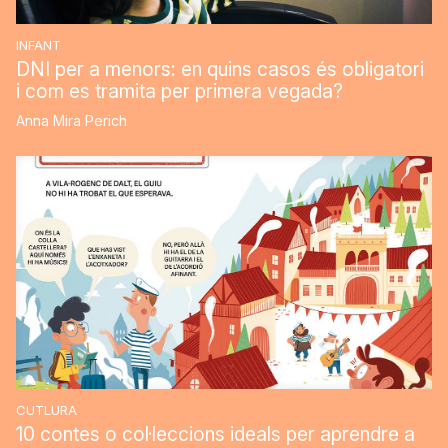
INFANT
DNI per a menors: en quins casos és obligatori
i com es tramita per primera vegada?
Anna Mira Perich
CUTLURA
10 contes o col·leccions ideals per aprendre a