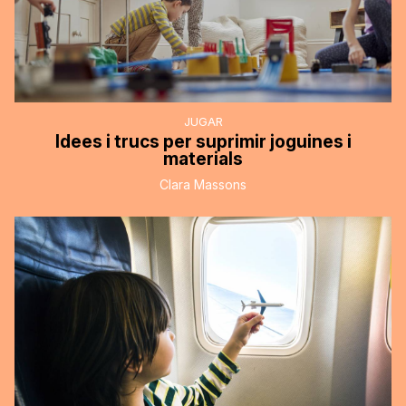
JUGAR
Idees i trucs per suprimir joguines i
materials
Clara Massons