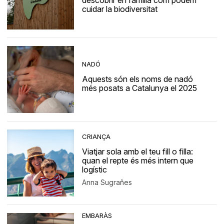
descobrir en família com podem
cuidar la biodiversitat
NADÓ
Aquests són els noms de nadó
més posats a Catalunya el 2025
CRIANÇA
Viatjar sola amb el teu fill o filla:
quan el repte és més intern que
logístic
Anna Sugrañes
EMBARÀS