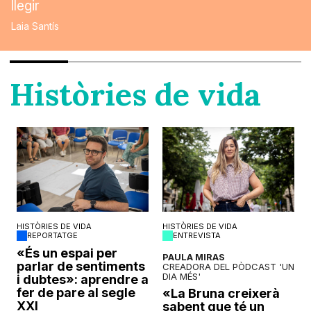
llegir
Laia Santís
Històries de vida
HISTÒRIES DE VIDA
HISTÒRIES DE VIDA
REPORTATGE
ENTREVISTA
o
«És un espai per
PAULA MIRAS
parlar de sentiments
CREADORA DEL PÒDCAST 'UN
DIA MÉS'
i dubtes»: aprendre a
fer de pare al segle
«La Bruna creixerà
XXI
sabent que té un