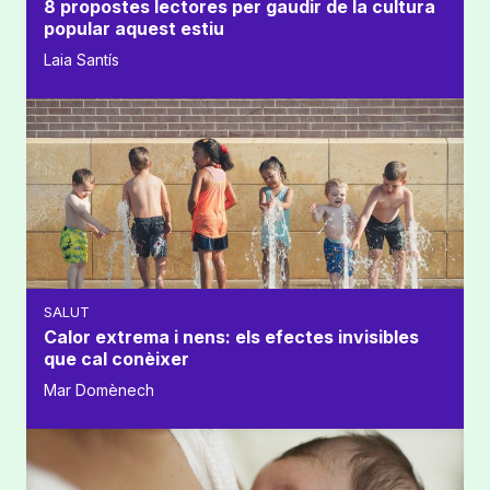
8 propostes lectores per gaudir de la cultura
popular aquest estiu
Laia Santís
SALUT
Calor extrema i nens: els efectes invisibles
que cal conèixer
Mar Domènech