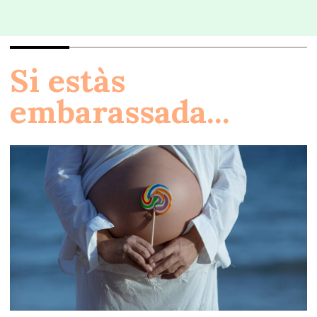
Si estàs
embarassada...