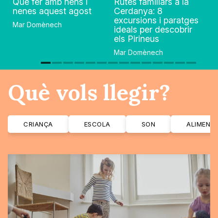
Què fer amb nens i
Rutes familiars a la
nenes aquest agost
Cerdanya: 8
excursions i paratges
Mar Domènech
ideals per descobrir
els Pirineus
Mar Domènech
Què vols llegir?
CRIANÇA
ESCOLA
SON
ALIMENT