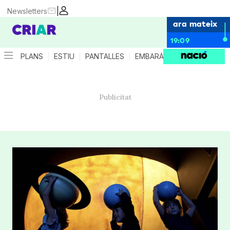
|
Newsletters
ara mateix
19:09
PLANS
ESTIU
PANTALLES
EMBARÀS
CRIANÇA
ES