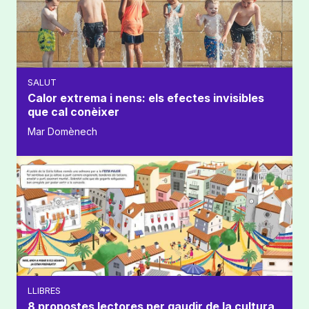
SALUT
Calor extrema i nens: els efectes invisibles
que cal conèixer
Mar Domènech
LLIBRES
8 propostes lectores per gaudir de la cultura