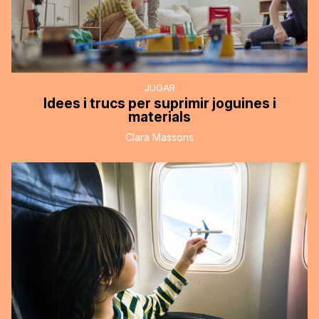
JUGAR
Idees i trucs per suprimir joguines i
materials
Clara Massons