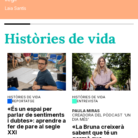
Laia Santís
Històries de vida
HISTÒRIES DE VIDA
HISTÒRIES DE VIDA
REPORTATGE
ENTREVISTA
o
«És un espai per
PAULA MIRAS
parlar de sentiments
CREADORA DEL PÒDCAST 'UN
DIA MÉS'
i dubtes»: aprendre a
fer de pare al segle
«La Bruna creixerà
XXI
sabent que té un