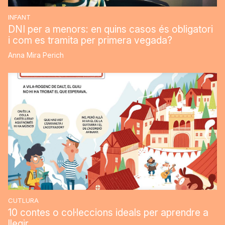
INFANT
DNI per a menors: en quins casos és obligatori
i com es tramita per primera vegada?
Anna Mira Perich
CUTLURA
10 contes o col·leccions ideals per aprendre a
llegir