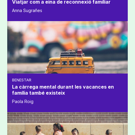
Viatjar com a eina de reconnexió familiar
Anna Sugrañes
BENESTAR
La càrrega mental durant les vacances en
família també existeix
Paola Roig