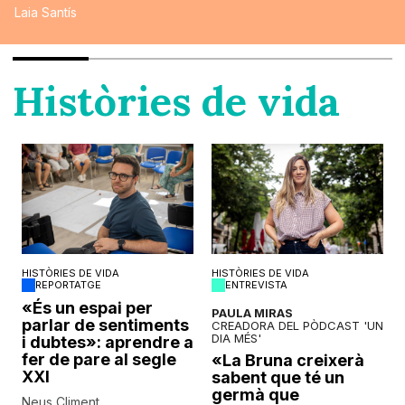
Laia Santís
Històries de vida
HISTÒRIES DE VIDA
HISTÒRIES DE VIDA
REPORTATGE
ENTREVISTA
o
«És un espai per
PAULA MIRAS
parlar de sentiments
CREADORA DEL PÒDCAST 'UN
DIA MÉS'
i dubtes»: aprendre a
fer de pare al segle
«La Bruna creixerà
XXI
sabent que té un
germà que
Neus Climent