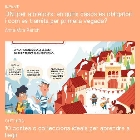
INFANT
DNI per a menors: en quins casos és obligatori
i com es tramita per primera vegada?
Anna Mira Perich
CUTLURA
10 contes o col·leccions ideals per aprendre a
llegir