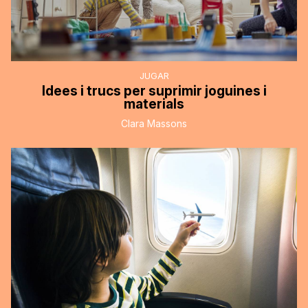
JUGAR
Idees i trucs per suprimir joguines i
materials
Clara Massons