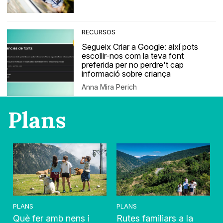
RECURSOS
Segueix Criar a Google: així pots
escollir-nos com la teva font
preferida per no perdre't cap
informació sobre criança
Anna Mira Perich
Plans
PLANS
PLANS
Què fer amb nens i
Rutes familiars a la