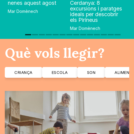
nenes aquest agost
Cerdanya: 8
excursions i paratges
Mar Domènech
ideals per descobrir
els Pirineus
Mar Domènech
Què vols llegir?
CRIANÇA
ESCOLA
SON
ALIMENT