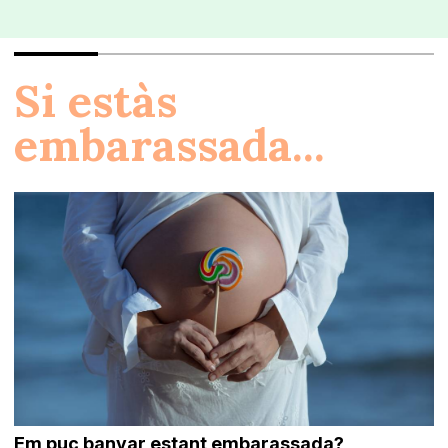
Si estàs
embarassada...
Em puc banyar estant embarassada?