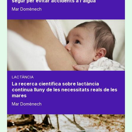
segur per evitar accidents a l'aigua
Mar Domènech
LACTÀNCIA
La recerca científica sobre lactància
continua lluny de les necessitats reals de les
mares
Mar Domènech