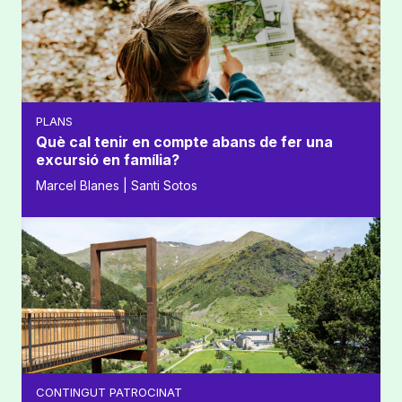
PLANS
Què cal tenir en compte abans de fer una
excursió en família?
Marcel Blanes | Santi Sotos
CONTINGUT PATROCINAT