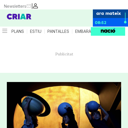
|
Newsletters
ara mateix
08:52
PLANS
ESTIU
PANTALLES
EMBARÀS
CRIANÇA
ES