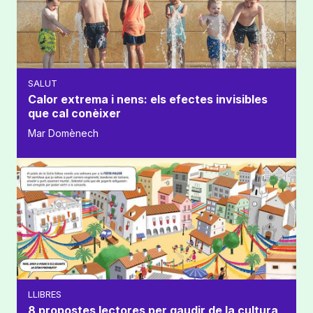
SALUT
Calor extrema i nens: els efectes invisibles
que cal conèixer
Mar Domènech
LLIBRES
8 propostes lectores per gaudir de la cultura