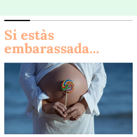
Si estàs
embarassada...