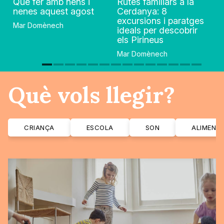
Què fer amb nens i
Rutes familiars a la
nenes aquest agost
Cerdanya: 8
excursions i paratges
Mar Domènech
ideals per descobrir
els Pirineus
Mar Domènech
Què vols llegir?
CRIANÇA
ESCOLA
SON
ALIMENT