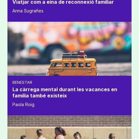
Viatjar com a eina de reconnexió familiar
Anna Sugrañes
BENESTAR
La càrrega mental durant les vacances en
família també existeix
Paola Roig