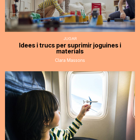
JUGAR
Idees i trucs per suprimir joguines i
materials
Clara Massons