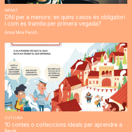
INFANT
DNI per a menors: en quins casos és obligatori
i com es tramita per primera vegada?
Anna Mira Perich
CUTLURA
10 contes o col·leccions ideals per aprendre a
llegir