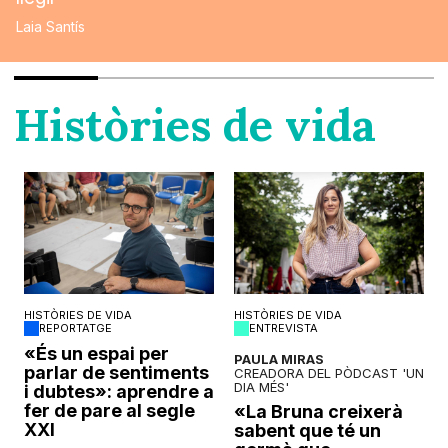
Laia Santís
Històries de vida
HISTÒRIES DE VIDA
HISTÒRIES DE VIDA
REPORTATGE
ENTREVISTA
o
«És un espai per
PAULA MIRAS
parlar de sentiments
CREADORA DEL PÒDCAST 'UN
DIA MÉS'
i dubtes»: aprendre a
fer de pare al segle
«La Bruna creixerà
XXI
sabent que té un