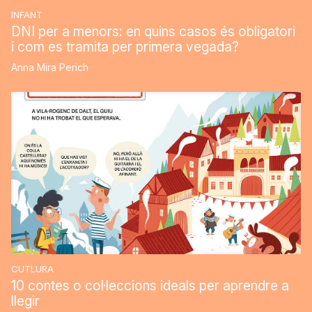
INFANT
DNI per a menors: en quins casos és obligatori
i com es tramita per primera vegada?
Anna Mira Perich
CUTLURA
10 contes o col·leccions ideals per aprendre a
llegir