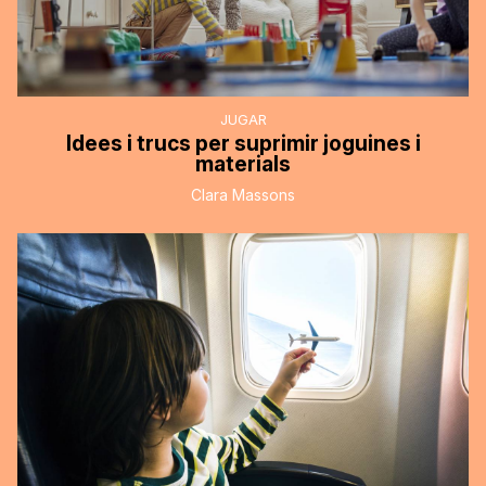
JUGAR
Idees i trucs per suprimir joguines i
materials
Clara Massons