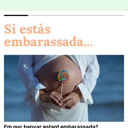
Si estàs
embarassada...
Em puc banyar estant embarassada?