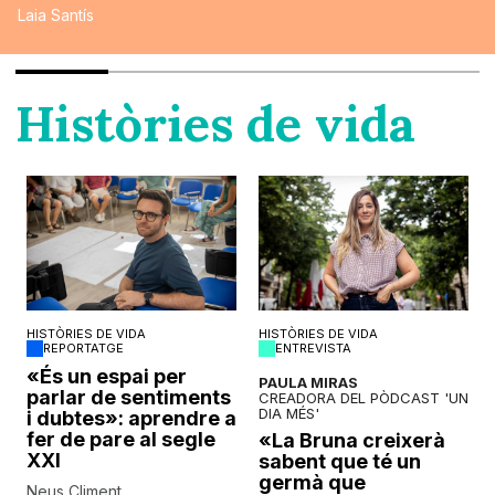
Laia Santís
Històries de vida
HISTÒRIES DE VIDA
HISTÒRIES DE VIDA
REPORTATGE
ENTREVISTA
o
«És un espai per
PAULA MIRAS
parlar de sentiments
CREADORA DEL PÒDCAST 'UN
DIA MÉS'
i dubtes»: aprendre a
fer de pare al segle
«La Bruna creixerà
XXI
sabent que té un
germà que
Neus Climent