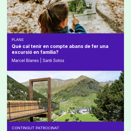
PLANS
Què cal tenir en compte abans de fer una
excursió en família?
Marcel Blanes | Santi Sotos
CONTINGUT PATROCINAT