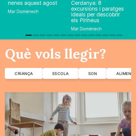
nenes aquest agost
Cerdanya: 8
excursions i paratges
Mar Domènech
ideals per descobrir
els Pirineus
Mar Domènech
Què vols llegir?
CRIANÇA
ESCOLA
SON
ALIMENT