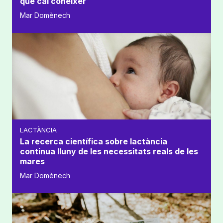
que cal conèixer
Mar Domènech
LACTÀNCIA
La recerca científica sobre lactància
continua lluny de les necessitats reals de les
mares
Mar Domènech