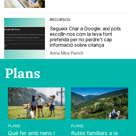
RECURSOS
Segueix Criar a Google: així pots
escollir-nos com la teva font
preferida per no perdre't cap
informació sobre criança
Anna Mira Perich
Plans
PLANS
PLANS
Què fer amb nens i
Rutes familiars a la