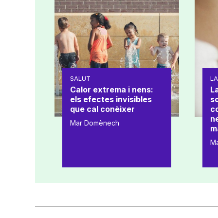
SALUT
L
Calor extrema i nens:
La
els efectes invisibles
s
que cal conèixer
co
ne
Mar Domènech
m
M