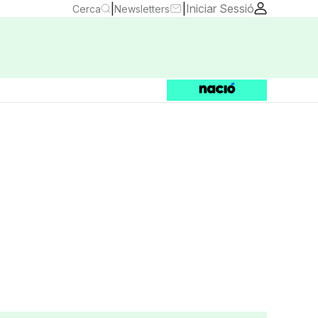
|
|
Iniciar Sessió
Cerca
Newsletters