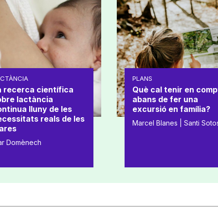
ACTÀNCIA
PLANS
 recerca científica
Què cal tenir en comp
obre lactància
abans de fer una
ntinua lluny de les
excursió en família?
cessitats reals de les
Marcel Blanes | Santi Soto
ares
ar Domènech