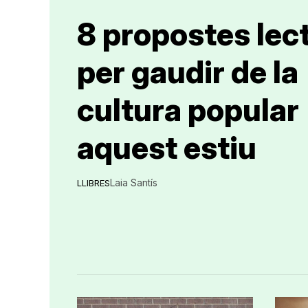
8 propostes lec
per gaudir de la
cultura popular
aquest estiu
Laia Santís
LLIBRES