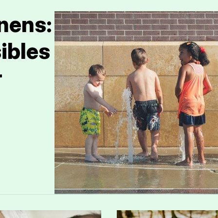
 nens:
sibles
r