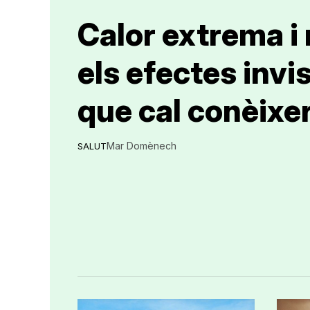
Calor extrema i
els efectes invi
que cal conèixe
Mar Domènech
SALUT