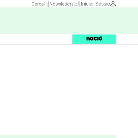
|
|
Iniciar Sessió
Cerca
Newsletters