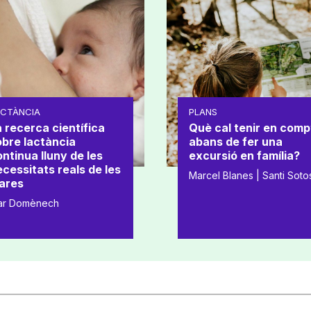
ACTÀNCIA
PLANS
 recerca científica
Què cal tenir en comp
obre lactància
abans de fer una
ntinua lluny de les
excursió en família?
cessitats reals de les
Marcel Blanes | Santi Soto
ares
ar Domènech