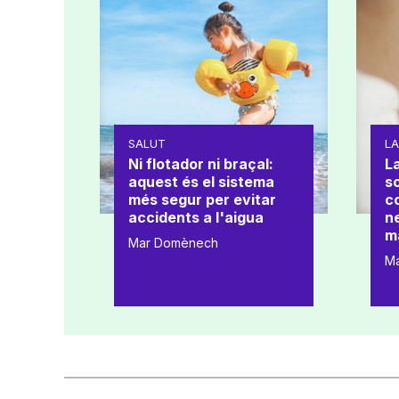
SALUT
L
Ni flotador ni braçal:
La
aquest és el sistema
s
més segur per evitar
co
accidents a l'aigua
ne
m
Mar Domènech
M