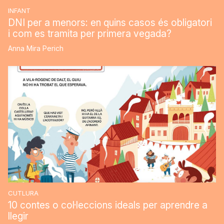
INFANT
DNI per a menors: en quins casos és obligatori
i com es tramita per primera vegada?
Anna Mira Perich
CUTLURA
10 contes o col·leccions ideals per aprendre a
llegir