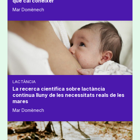
que cal conèixer
Mar Domènech
LACTÀNCIA
La recerca científica sobre lactància
continua lluny de les necessitats reals de les
mares
Mar Domènech