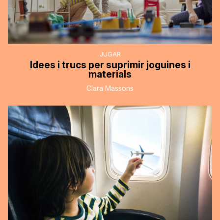
JUGAR
Idees i trucs per suprimir joguines i
materials
Clara Massons