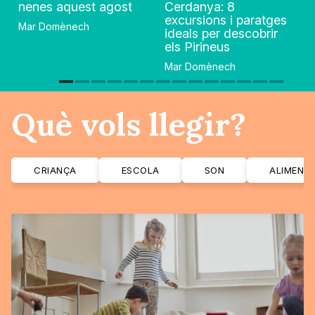
nenes aquest agost
Cerdanya: 8
excursions i paratges
Mar Domènech
ideals per descobrir
els Pirineus
Mar Domènech
Què vols llegir?
CRIANÇA
ESCOLA
SON
ALIMENT