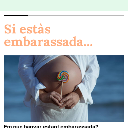
Si estàs
embarassada...
Em puc banyar estant embarassada?