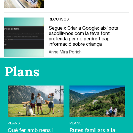
RECURSOS
Segueix Criar a Google: així pots
escollir-nos com la teva font
preferida per no perdre't cap
informació sobre criança
Anna Mira Perich
Plans
PLANS
PLANS
Què fer amb nens i
Rutes familiars a la