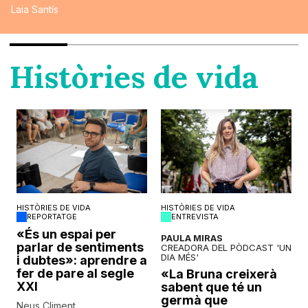
Laia Santís
Històries de vida
HISTÒRIES DE VIDA
HISTÒRIES DE VIDA
REPORTATGE
ENTREVISTA
o
«És un espai per
PAULA MIRAS
parlar de sentiments
CREADORA DEL PÒDCAST 'UN
DIA MÉS'
i dubtes»: aprendre a
fer de pare al segle
«La Bruna creixerà
XXI
sabent que té un
germà que
Neus Climent