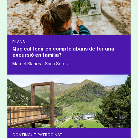
PLANS
Què cal tenir en compte abans de fer una
excursió en família?
Marcel Blanes | Santi Sotos
CONTINGUT PATROCINAT