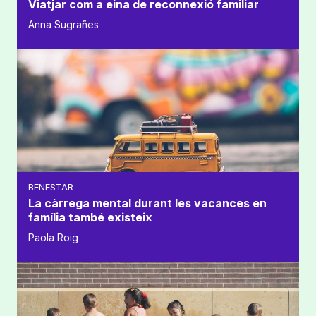
Viatjar com a eina de reconnexió familiar
Anna Sugrañes
BENESTAR
La càrrega mental durant les vacances en
família també existeix
Paola Roig