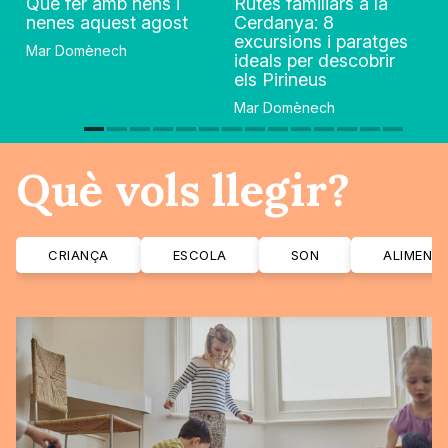
Què fer amb nens i
Rutes familiars a la
nenes aquest agost
Cerdanya: 8
excursions i paratges
Mar Domènech
ideals per descobrir
els Pirineus
Mar Domènech
Què vols llegir?
CRIANÇA
ESCOLA
SON
ALIMENT