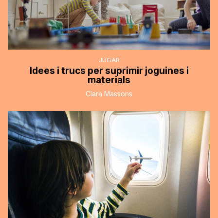
JUGAR
Idees i trucs per suprimir joguines i
materials
Clara Massons