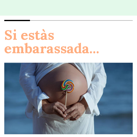
Si estàs
embarassada...