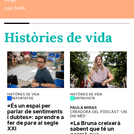
Laia Santís
Històries de vida
HISTÒRIES DE VIDA
HISTÒRIES DE VIDA
REPORTATGE
ENTREVISTA
o
«És un espai per
PAULA MIRAS
parlar de sentiments
CREADORA DEL PÒDCAST 'UN
DIA MÉS'
i dubtes»: aprendre a
fer de pare al segle
«La Bruna creixerà
XXI
sabent que té un