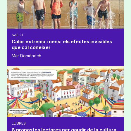
SALUT
Calor extrema i nens: els efectes invisibles
que cal conèixer
Mar Domènech
LLIBRES
8 propostes lectores per gaudir de la cultura