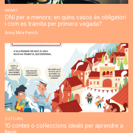
INFANT
DNI per a menors: en quins casos és obligatori
i com es tramita per primera vegada?
Anna Mira Perich
CUTLURA
10 contes o col·leccions ideals per aprendre a
llegir