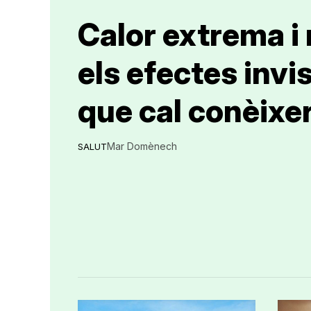
Calor extrema i
els efectes invi
que cal conèixe
Mar Domènech
SALUT