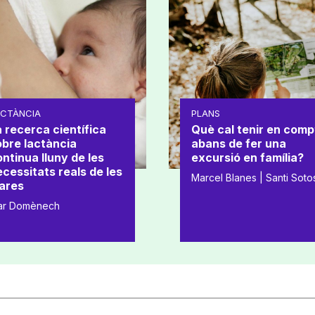
ACTÀNCIA
PLANS
 recerca científica
Què cal tenir en comp
obre lactància
abans de fer una
ntinua lluny de les
excursió en família?
cessitats reals de les
Marcel Blanes | Santi Soto
ares
ar Domènech