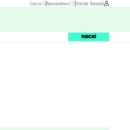
|
|
Iniciar Sessió
Cerca
Newsletters