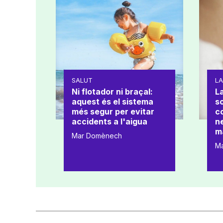
SALUT
L
Ni flotador ni braçal:
La
aquest és el sistema
s
més segur per evitar
co
accidents a l'aigua
ne
m
Mar Domènech
M