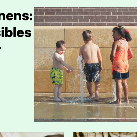
 nens:
sibles
r