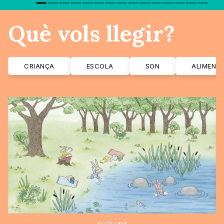
Què vols llegir?
CRIANÇA
ESCOLA
SON
ALIMENT