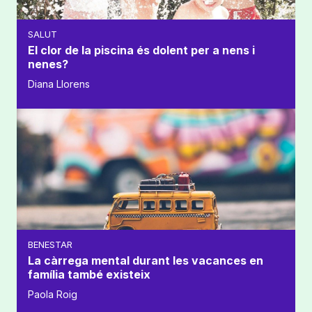
SALUT
El clor de la piscina és dolent per a nens i
nenes?
Diana Llorens
BENESTAR
La càrrega mental durant les vacances en
família també existeix
Paola Roig