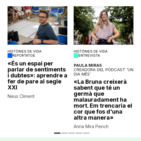
HISTÒRIES DE VIDA
HISTÒRIES DE VIDA
REPORTATGE
ENTREVISTA
o
«És un espai per
PAULA MIRAS
parlar de sentiments
CREADORA DEL PÒDCAST 'UN
DIA MÉS'
i dubtes»: aprendre a
fer de pare al segle
«La Bruna creixerà
XXI
sabent que té un
germà que
Neus Climent
malauradament ha
mort. Em trencaria el
cor que fos d'una
altra manera»
Anna Mira Perich