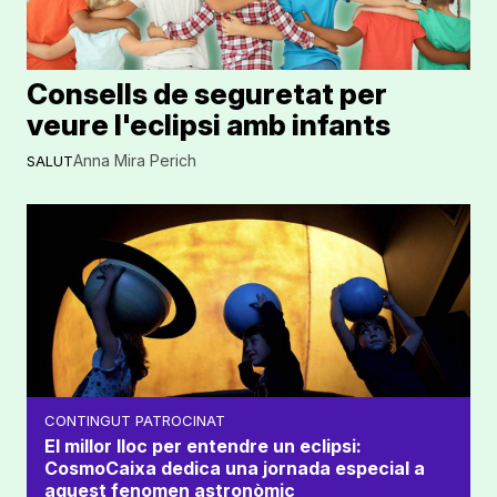
Consells de seguretat per
veure l'eclipsi amb infants
Anna Mira Perich
SALUT
CONTINGUT PATROCINAT
El millor lloc per entendre un eclipsi:
CosmoCaixa dedica una jornada especial a
aquest fenomen astronòmic