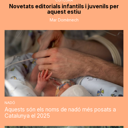
CUTLURA
Novetats editorials infantils i juvenils per
aquest estiu
Mar Domènech
NADÓ
Aquests són els noms de nadó més posats a
Catalunya el 2025