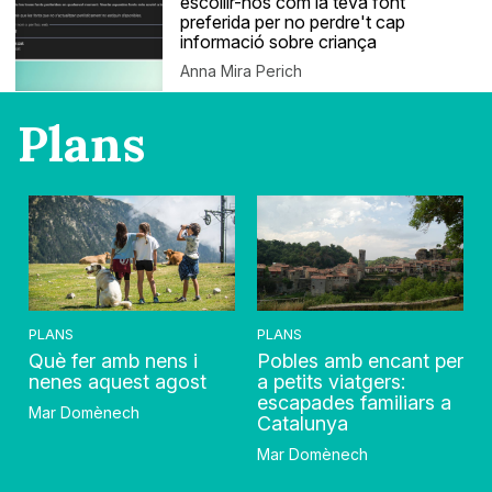
escollir-nos com la teva font
preferida per no perdre't cap
informació sobre criança
Anna Mira Perich
Plans
PLANS
PLANS
Què fer amb nens i
Pobles amb encant per
nenes aquest agost
a petits viatgers:
escapades familiars a
Mar Domènech
Catalunya
Mar Domènech